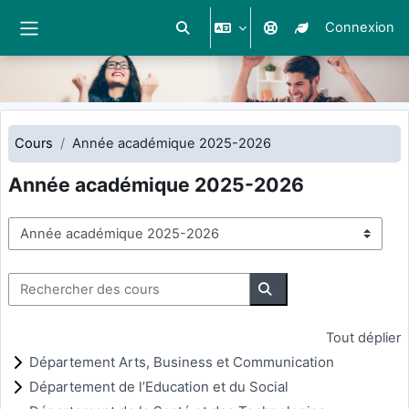
Connexion
Activer/désactiver la saisie de reche
Panneau latéral
Passer au contenu principal
Cours
Année académique 2025-2026
Année académique 2025-2026
Catégories de cours
Rechercher des cours
Rechercher des cours
Tout déplier
Département Arts, Business et Communication
Département de l’Education et du Social